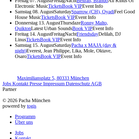
Freitag 07. August
FreitagNacht
Beltran, Brando
All Kinds Of
Electronic Music
Tickets
Book VIP
Event Info
Samstag 08. August
Saturday
Sparrow (CH), Oyadi
Feel Good
House Music
Tickets
Book VIP
Event Info
Donnerstag 13. August
Thursdaze
Ronny Malto,
Quikton
Latest Urban Sounds
Book VIP
Event Info
Freitag 14. August
FreitagNacht
Friendsday
Delilah, DJ
Linus
Tickets
Book VIP
Event Info
Samstag 15. August
Saturday
Pacha x MAJA (day &
night)
Everest, Jean Philippe, Lika, Mole, Oktave,
Osaro
Tickets
Book VIP
Event Info
Maximiliansplatz 5, 80333 München
Jobs
Kontakt
Presse
Impressum
Datenschutz
AGB
Partner
© 2026 Pacha München
powered by
togis
Programm
Über uns
Jobs
Kontakt