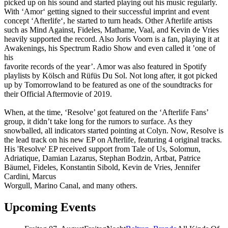
picked up on his sound and started playing out his music regularly.
With ‘Amor‘ getting signed to their successful imprint and event
concept ‘Afterlife‘, he started to turn heads. Other Afterlife artists
such as Mind Against, Fideles, Mathame, Vaal, and Kevin de Vries
heavily supported the record. Also Joris Voorn is a fan, playing it at
Awakenings, his Spectrum Radio Show and even called it ’one of
his
favorite records of the year’. Amor was also featured in Spotify
playlists by Kölsch and Rüfüs Du Sol. Not long after, it got picked
up by Tomorrowland to be featured as one of the soundtracks for
their Official Aftermovie of 2019.
When, at the time, ‘Resolve’ got featured on the ‘Afterlife Fans’
group, it didn’t take long for the rumors to surface. As they
snowballed, all indicators started pointing at Colyn. Now, Resolve is
the lead track on his new EP on Afterlife, featuring 4 original tracks.
His 'Resolve' EP received support from Tale of Us, Solomun,
Adriatique, Damian Lazarus, Stephan Bodzin, Artbat, Patrice
Bäumel, Fideles, Konstantin Sibold, Kevin de Vries, Jennifer
Cardini, Marcus
Worgull, Marino Canal, and many others.
Upcoming Events