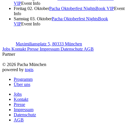
VIP
Event Info
Freitag 02. Oktober
Pacha Oktoberfest Nights
Book VIP
Event
Info
Samstag 03. Oktober
Pacha Oktoberfest Nights
Book
VIP
Event Info
Maximiliansplatz 5, 80333 München
Jobs
Kontakt
Presse
Impressum
Datenschutz
AGB
Partner
© 2026 Pacha München
powered by
togis
Programm
Über uns
Jobs
Kontakt
Presse
Impressum
Datenschutz
AGB