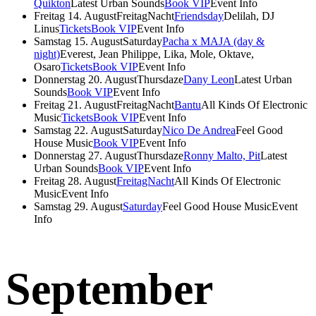
Quikton
Latest Urban Sounds
Book VIP
Event Info
Freitag 14. August
FreitagNacht
Friendsday
Delilah, DJ
Linus
Tickets
Book VIP
Event Info
Samstag 15. August
Saturday
Pacha x MAJA (day &
night)
Everest, Jean Philippe, Lika, Mole, Oktave,
Osaro
Tickets
Book VIP
Event Info
Donnerstag 20. August
Thursdaze
Dany Leon
Latest Urban
Sounds
Book VIP
Event Info
Freitag 21. August
FreitagNacht
Bantu
All Kinds Of Electronic
Music
Tickets
Book VIP
Event Info
Samstag 22. August
Saturday
Nico De Andrea
Feel Good
House Music
Book VIP
Event Info
Donnerstag 27. August
Thursdaze
Ronny Malto, Pit
Latest
Urban Sounds
Book VIP
Event Info
Freitag 28. August
FreitagNacht
All Kinds Of Electronic
Music
Event Info
Samstag 29. August
Saturday
Feel Good House Music
Event
Info
September