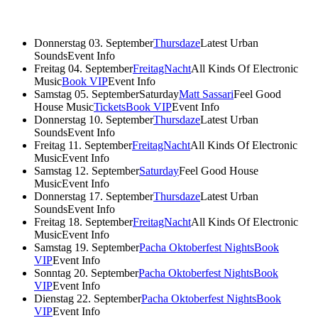
Donnerstag 03. September
Thursdaze
Latest Urban
Sounds
Event Info
Freitag 04. September
FreitagNacht
All Kinds Of Electronic
Music
Book VIP
Event Info
Samstag 05. September
Saturday
Matt Sassari
Feel Good
House Music
Tickets
Book VIP
Event Info
Donnerstag 10. September
Thursdaze
Latest Urban
Sounds
Event Info
Freitag 11. September
FreitagNacht
All Kinds Of Electronic
Music
Event Info
Samstag 12. September
Saturday
Feel Good House
Music
Event Info
Donnerstag 17. September
Thursdaze
Latest Urban
Sounds
Event Info
Freitag 18. September
FreitagNacht
All Kinds Of Electronic
Music
Event Info
Samstag 19. September
Pacha Oktoberfest Nights
Book
VIP
Event Info
Sonntag 20. September
Pacha Oktoberfest Nights
Book
VIP
Event Info
Dienstag 22. September
Pacha Oktoberfest Nights
Book
VIP
Event Info