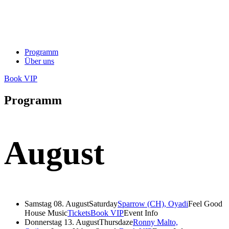
Programm
Über uns
Book VIP
Programm
August
Samstag 08. August
Saturday
Sparrow (CH), Oyadi
Feel Good
House Music
Tickets
Book VIP
Event Info
Donnerstag 13. August
Thursdaze
Ronny Malto,