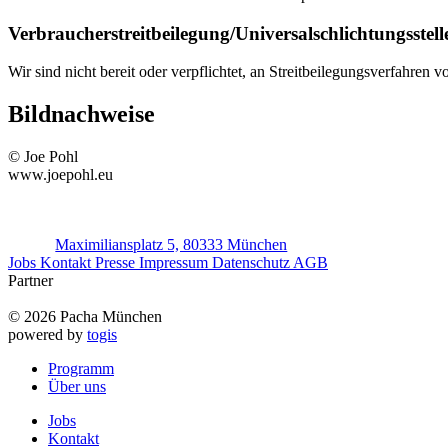
Verbraucher­streit­beilegung/Universal­schlichtungs­stell
Wir sind nicht bereit oder verpflichtet, an Streitbeilegungsverfahren 
Bildnachweise
© Joe Pohl
www.joepohl.eu
Maximiliansplatz 5, 80333 München
Jobs
Kontakt
Presse
Impressum
Datenschutz
AGB
Partner
© 2026 Pacha München
powered by
togis
Programm
Über uns
Jobs
Kontakt