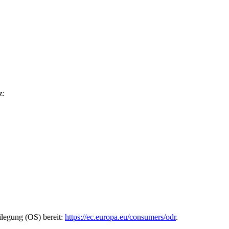
z:
ilegung (OS) bereit:
https://ec.europa.eu/consumers/odr
.