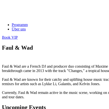
Programm
Über uns
Book VIP
Faul & Wad
Faul & Wad are a French DJ and producer duo consisting of Maxime L
breakthrough came in 2013 with the track "Changes," a tropical hous
Faul & Wad are known for their catchy and uplifting house music tra
remixes for artists such as Lykke Li, Galantis, and Kelvin Jones.
Currently, Faul & Wad remain active in the music scene, working on 
and tour dates.
Upcoming Events