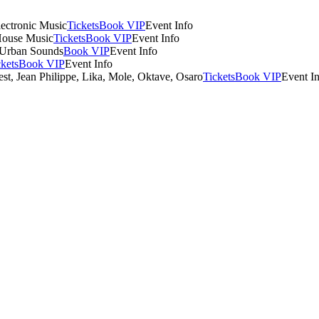
lectronic Music
Tickets
Book VIP
Event Info
House Music
Tickets
Book VIP
Event Info
 Urban Sounds
Book VIP
Event Info
ckets
Book VIP
Event Info
est, Jean Philippe, Lika, Mole, Oktave, Osaro
Tickets
Book VIP
Event I