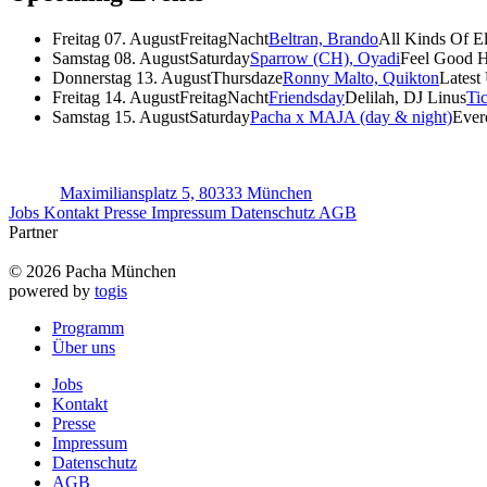
Freitag 07. August
FreitagNacht
Beltran, Brando
All Kinds Of E
Samstag 08. August
Saturday
Sparrow (CH), Oyadi
Feel Good 
Donnerstag 13. August
Thursdaze
Ronny Malto, Quikton
Latest
Freitag 14. August
FreitagNacht
Friendsday
Delilah, DJ Linus
Ti
Samstag 15. August
Saturday
Pacha x MAJA (day & night)
Ever
Maximiliansplatz 5, 80333 München
Jobs
Kontakt
Presse
Impressum
Datenschutz
AGB
Partner
© 2026 Pacha München
powered by
togis
Programm
Über uns
Jobs
Kontakt
Presse
Impressum
Datenschutz
AGB