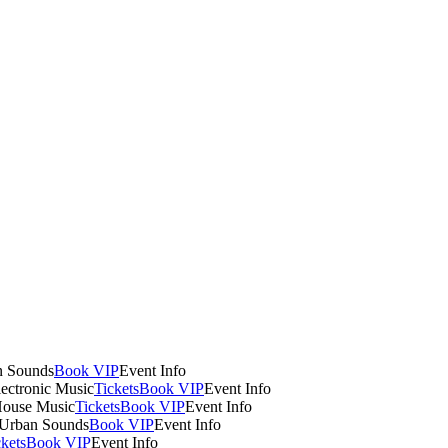
n Sounds
Book VIP
Event Info
lectronic Music
Tickets
Book VIP
Event Info
House Music
Tickets
Book VIP
Event Info
 Urban Sounds
Book VIP
Event Info
ckets
Book VIP
Event Info