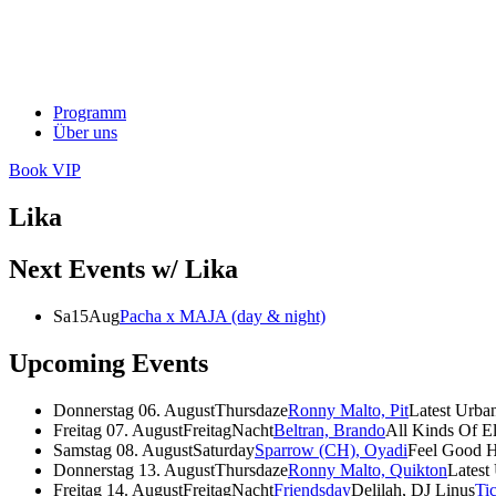
Programm
Über uns
Book VIP
Lika
Next Events w/ Lika
Sa
15
Aug
Pacha x MAJA (day & night)
Upcoming Events
Donnerstag 06. August
Thursdaze
Ronny Malto, Pit
Latest Urba
Freitag 07. August
FreitagNacht
Beltran, Brando
All Kinds Of E
Samstag 08. August
Saturday
Sparrow (CH), Oyadi
Feel Good 
Donnerstag 13. August
Thursdaze
Ronny Malto, Quikton
Latest
Freitag 14. August
FreitagNacht
Friendsday
Delilah, DJ Linus
Ti