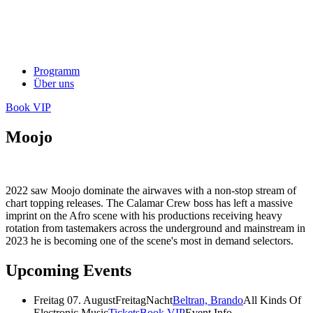
Programm
Über uns
Book VIP
Moojo
2022 saw Moojo dominate the airwaves with a non-stop stream of
chart topping releases. The Calamar Crew boss has left a massive
imprint on the Afro scene with his productions receiving heavy
rotation from tastemakers across the underground and mainstream in
2023 he is becoming one of the scene's most in demand selectors.
Upcoming Events
Freitag 07. August
FreitagNacht
Beltran, Brando
All Kinds Of
Electronic Music
Tickets
Book VIP
Event Info