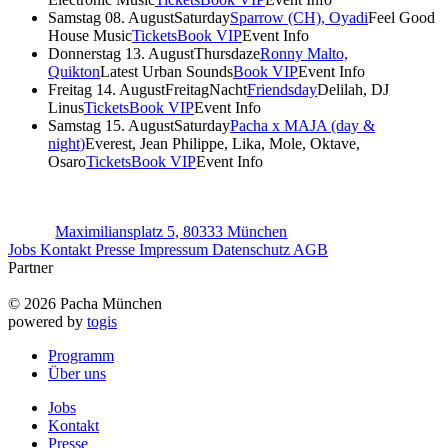
Samstag 08. August
Saturday
Sparrow (CH), Oyadi
Feel Good
House Music
Tickets
Book VIP
Event Info
Donnerstag 13. August
Thursdaze
Ronny Malto,
Quikton
Latest Urban Sounds
Book VIP
Event Info
Freitag 14. August
FreitagNacht
Friendsday
Delilah, DJ
Linus
Tickets
Book VIP
Event Info
Samstag 15. August
Saturday
Pacha x MAJA (day &
night)
Everest, Jean Philippe, Lika, Mole, Oktave,
Osaro
Tickets
Book VIP
Event Info
Maximiliansplatz 5, 80333 München
Jobs
Kontakt
Presse
Impressum
Datenschutz
AGB
Partner
© 2026 Pacha München
powered by
togis
Programm
Über uns
Jobs
Kontakt
Presse