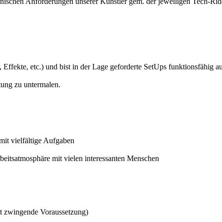
hnischen Anforderungen unserer Künstler gem. der jeweiligen Tech-Rid
Effekte, etc.) und bist in der Lage geforderte SetUps funktionsfähig 
tung zu untermalen.
mit vielfältige Aufgaben
beitsatmosphäre mit vielen interessanten Menschen
st zwingende Voraussetzung)