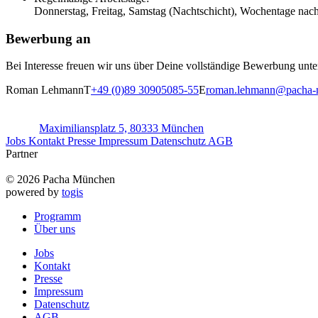
Donnerstag, Freitag, Samstag (Nachtschicht), Wochentage nac
Bewerbung an
Bei Interesse freuen wir uns über Deine vollständige Bewerbung u
Roman Lehmann
T
+49 (0)89 30905085-55
E
roman.lehmann@pacha-
Maximiliansplatz 5, 80333 München
Jobs
Kontakt
Presse
Impressum
Datenschutz
AGB
Partner
© 2026 Pacha München
powered by
togis
Programm
Über uns
Jobs
Kontakt
Presse
Impressum
Datenschutz
AGB