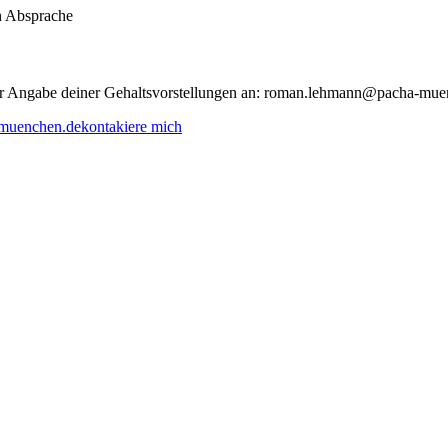
h Absprache
nter Angabe deiner Gehaltsvorstellungen an: roman.lehmann@pacha-mu
muenchen.de
kontakiere mich