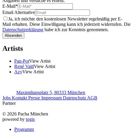
Angaben und versuche es erneut.
E-Mail
*
Email Alternative
Ja, ich möchte den kostenlosen Newsletter regelmäßig per E-
Mail erhalten. Diese Einwilligung kann ich jederzeit widerrufen. Die
Datenschutzerklärung
habe ich zur Kenntnis genommen.
Absenden
Artists
Pan-Pot
View Artist
René Vaitl
View Artist
Azy
View Artist
Maximiliansplatz 5, 80333 München
Jobs
Kontakt
Presse
Impressum
Datenschutz
AGB
Partner
© 2026 Pacha München
powered by
togis
Programm