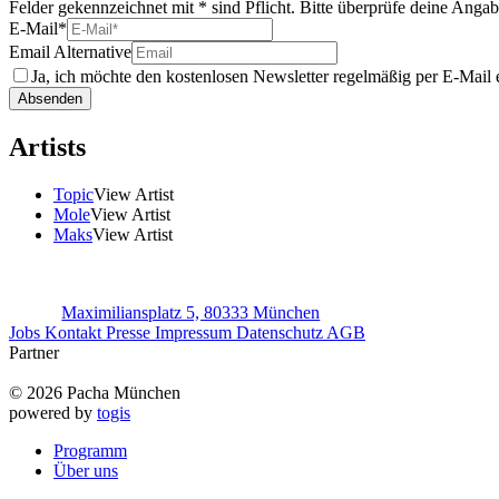
Felder gekennzeichnet mit * sind Pflicht. Bitte überprüfe deine Anga
E-Mail
*
Email Alternative
Ja, ich möchte den kostenlosen Newsletter regelmäßig per E-Mail e
Absenden
Artists
Topic
View Artist
Mole
View Artist
Maks
View Artist
Maximiliansplatz 5, 80333 München
Jobs
Kontakt
Presse
Impressum
Datenschutz
AGB
Partner
© 2026 Pacha München
powered by
togis
Programm
Über uns