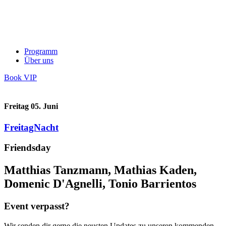
Programm
Über uns
Book VIP
Freitag 05. Juni
FreitagNacht
Friendsday
Matthias Tanzmann, Mathias Kaden,
Domenic D'Agnelli, Tonio Barrientos
Event verpasst?
Wir senden dir gerne die neusten Updates zu unseren kommenden