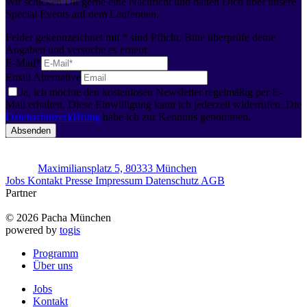
Wir schicken Dir gerne eine Nachricht und halten Dich über unsere
Special Events auf dem Laufenden.
Felder gekennzeichnet mit * sind Pflicht. Bitte überprüfe deine
Angaben und versuche es erneut.
E-Mail
*
Email Alternative
Ja, ich möchte den kostenlosen Newsletter regelmäßig per E-
Mail erhalten. Diese Einwilligung kann ich jederzeit widerrufen. Die
Datenschutzerklärung
habe ich zur Kenntnis genommen.
Absenden
Maximiliansplatz 5, 80333 München
Jobs
Kontakt
Presse
Impressum
Datenschutz
AGB
Partner
© 2026 Pacha München
powered by
togis
Programm
Über uns
Jobs
Kontakt