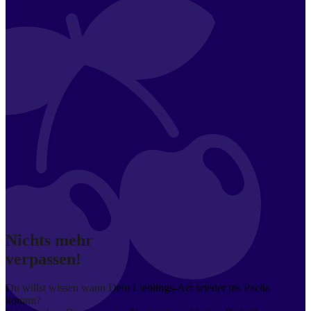
Nichts mehr
verpassen!
Du willst wissen wann Dein Lieblings-Act wieder ins Pacha
kommt?