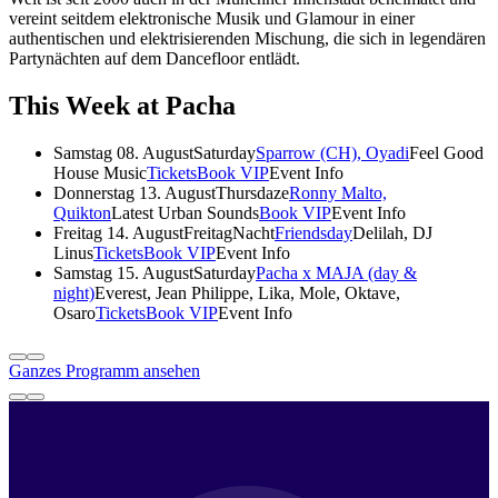
vereint seitdem elektronische Musik und Glamour in einer
authentischen und elektrisierenden Mischung, die sich in legendären
Partynächten auf dem Dancefloor entlädt.
This Week at Pacha
Samstag 08. August
Saturday
Sparrow (CH), Oyadi
Feel Good
House Music
Tickets
Book VIP
Event Info
Donnerstag 13. August
Thursdaze
Ronny Malto,
Quikton
Latest Urban Sounds
Book VIP
Event Info
Freitag 14. August
FreitagNacht
Friendsday
Delilah, DJ
Linus
Tickets
Book VIP
Event Info
Samstag 15. August
Saturday
Pacha x MAJA (day &
night)
Everest, Jean Philippe, Lika, Mole, Oktave,
Osaro
Tickets
Book VIP
Event Info
Ganzes Programm ansehen